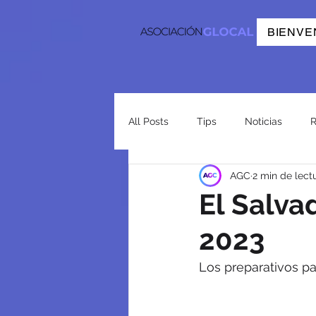
BIENVE
All Posts
Tips
Noticias
R
AGC
2 min de lect
El Salva
2023
Los preparativos p