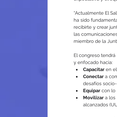
“Actualmente El Sal
ha sido fundamenta
recibirte y crear j
las comunicaciones 
miembro de la Junt
El congreso tendrá
y enfocado hacia:
Capacitar
 en e
Conectar
 a com
desafíos socio-
Equipar
 con lo
Movilizar
 a los
alcanzados (UU