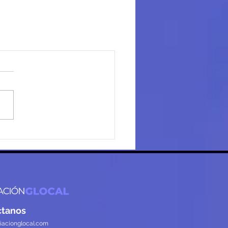
ctanos
iacionglocal.com