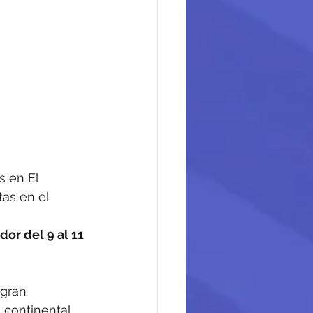
 en El 
as en el 
or del 9 al 11 
gran 
 continental.