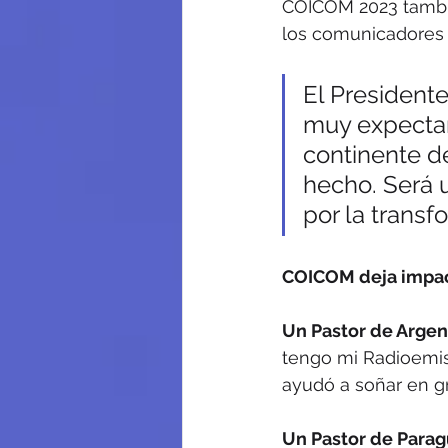
COICOM 2023 tambi
los comunicadores 
El President
muy expectan
continente d
hecho. Será 
por la transf
COICOM deja impact
Un Pastor de Argen
tengo mi Radioemis
ayudó a soñar en gr
Un Pastor de Parag