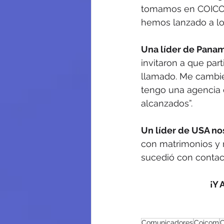
tomamos en COICOM 
hemos lanzado a lo
Una líder de Panam
invitaron a que par
llamado. Me cambié
tengo una agencia d
alcanzados”.
Un líder de USA nos
con matrimonios y 
sucedió con conta
¡Y
Comunicadores
Coicom
C