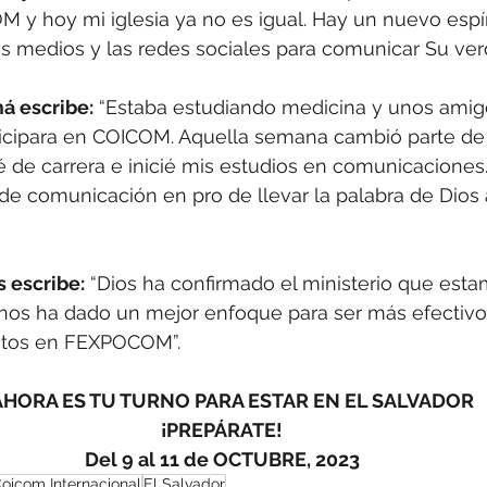
y hoy mi iglesia ya no es igual. Hay un nuevo espír
s medios y las redes sociales para comunicar Su ver
á escribe:
 “Estaba estudiando medicina y unos ami
ticipara en COICOM. Aquella semana cambió parte de 
 de carrera e inicié mis estudios en comunicaciones
e comunicación en pro de llevar la palabra de Dios 
 escribe:
 “Dios ha confirmado el ministerio que est
nos ha dado un mejor enfoque para ser más efectivos
ctos en FEXPOCOM”.
 AHORA ES TU TURNO PARA ESTAR EN EL SALVADOR
¡PREPÁRATE!
Del 9 al 11 de OCTUBRE, 2023
oicom Internacional
El Salvador