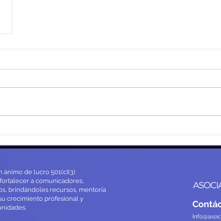
n ánimo de lucro 501(c)(3)
fortalecer a comunicadores,
os, brindándoles recursos, mentoría
su crecimiento profesional y
Contá
unidades.
Info@asoc