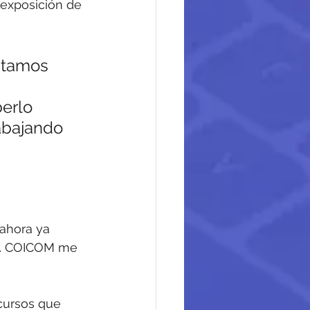
exposición de 
stamos 
erlo 
abajando 
ahora ya 
le. COICOM me 
ursos que 