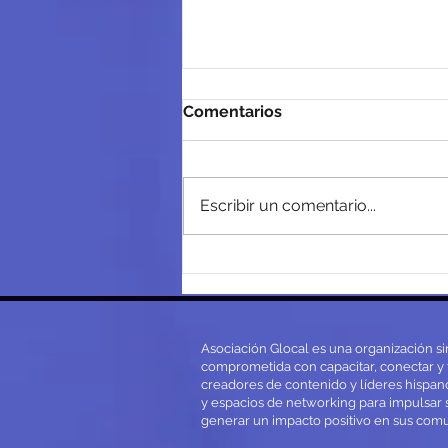
Comentarios
Escribir un comentario...
Fayra Castro, Juan Carlos
Hasbún y Ángel Jordán
Nuevos Miembros De La
Junta Directiva De COICOM
Asociación Glocal es una organización si
comprometida con capacitar, conectar y 
creadores de contenido y líderes hispan
y espacios de networking para impulsar 
generar un impacto positivo en sus com