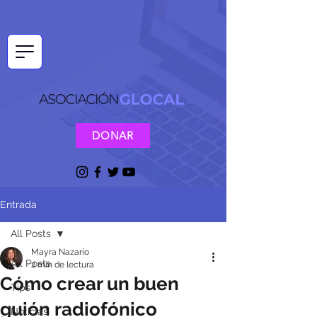
DONAR
Entrada
All Posts
Mayra Nazario
All Posts
2 min de lectura
Cómo crear un buen
Tips
guión radiofónico
Noticias