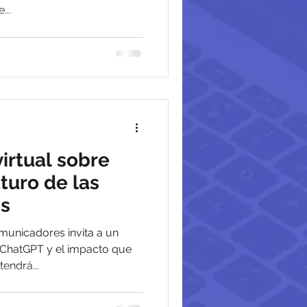
...
irtual sobre
turo de las
s
municadores invita a un
e ChatGPT y el impacto que
endrá...