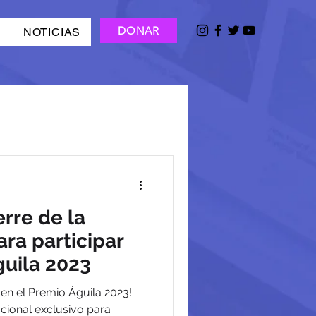
DONAR
NOTICIAS
erre de la
ra participar
guila 2023
 en el Premio Águila 2023!
cional exclusivo para