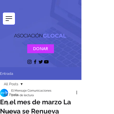
DONAR
Entrada
All Posts
El Mensaje Comunicaciones
All Posts
2 min de lectura
En el mes de marzo La
Tips
Nueva se Renueva
Noticias