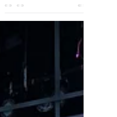
Central, un evento gratuito que se llevará a cabo
el viernes 30 de mayo, de 11:00 a.m. a 2:00 p.m.,
en Melao Events, ubicado en 1930 Fortune Rd,
Kissimmee, FL 34744.