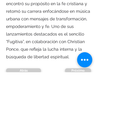
encontró su propósito en la fe cristiana y
retomó su carrera enfocándose en música
urbana con mensajes de transformación,
empoderamiento y fe. Uno de sus
lanzamientos destacados es el sencillo
“Fugitiva”, en colaboración con Christian
Ponce, que refleja la lucha interna y la
búsqueda de libertad espiritual.
Atrás
Próximo
Asociación Glocal es una organización
sin ánimo de lucro 501(c)(3)
comprometida con capacitar, conectar
y fortalecer a comunicadores,
creadores de contenido y líderes
hispanos, brindándoles recursos,
mentoría y espacios de networking