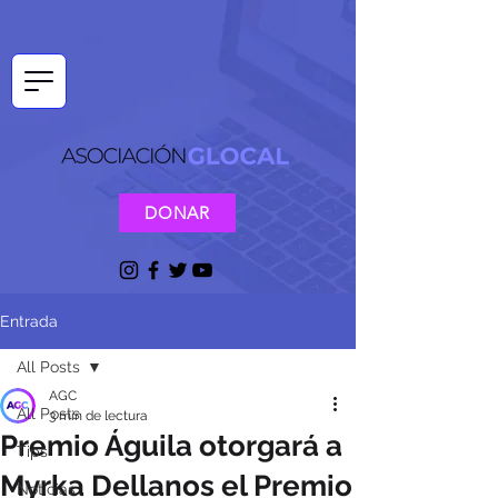
DONAR
Entrada
All Posts
AGC
All Posts
3 min de lectura
Premio Águila otorgará a
Tips
Myrka Dellanos el Premio
Noticias