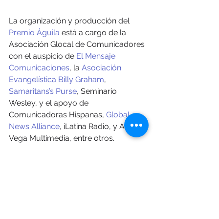
La organización y producción del 
Premio Águila
 está a cargo de la 
Asociación Glocal de Comunicadores 
con el auspicio de 
El Mensaje 
Comunicaciones
, la 
Asociación 
Evangelística Billy Graham
, 
Samaritans’s Purse
, Seminario 
Wesley, y el apoyo de 
Comunicadoras Hispanas, 
Global 
News Alliance
, iLatina Radio, y Andy 
Vega Multimedia, entre otros.
Acerca de la Asociación Glocal de 
Comunicadores:
Es una organización que brinda 
capacitación y recursos en español a 