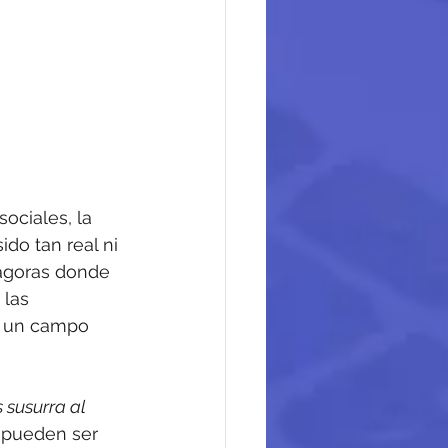
ociales, la 
do tan real ni 
 ágoras donde 
las 
, un campo 
 susurra al 
” pueden ser 