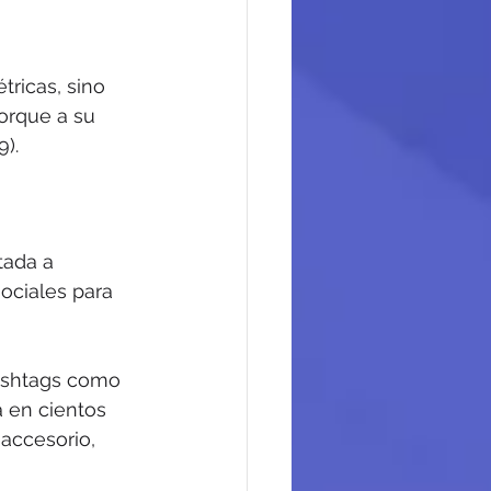
tricas, sino 
orque a su 
).
tada a 
ociales para 
hashtags como 
 en cientos 
 accesorio, 