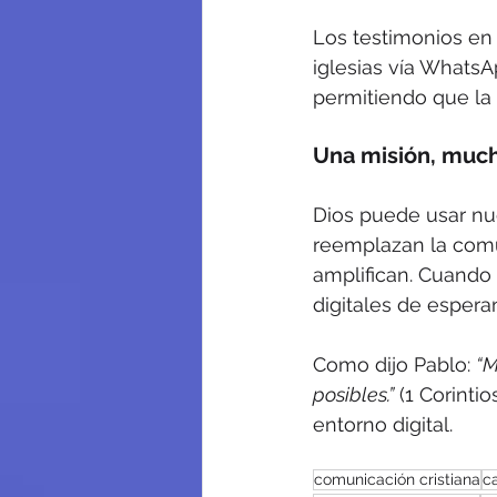
Los testimonios en
iglesias vía WhatsA
permitiendo que la 
Una misión, much
Dios puede usar nue
reemplazan la comu
amplifican. Cuando 
digitales de espera
Como dijo Pablo: 
“M
posibles.”
 (1 Corinti
entorno digital.
comunicación cristiana
ca