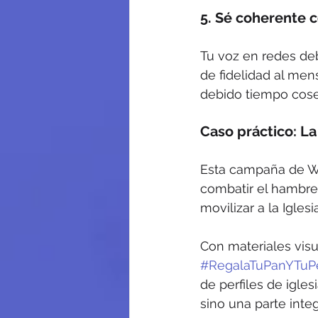
5. Sé coherente c
Tu voz en redes debe
de fidelidad al men
debido tiempo cose
Caso práctico: L
Esta campaña de Wor
combatir el hambre 
movilizar a la Iglesi
Con materiales vis
#RegalaTuPanYTuP
de perfiles de igles
sino una parte integ