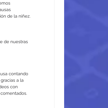
demos 
ausas 
ión de la niñez.
e de nuestras 
ausa contando 
racias a la 
ideos con 
y comentados.