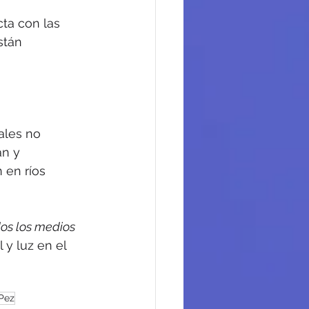
ta con las 
stán 
ales no 
n y 
 en ríos 
dos los medios 
 y luz en el 
 Pez