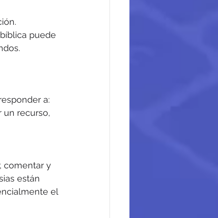
ión. 
bíblica puede 
ndos.
 responder a: 
 un recurso, 
, comentar y 
sias están 
encialmente el 